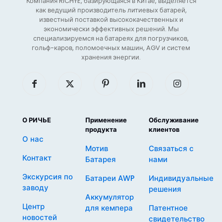
Компания RICHYE, базирующаяся в Китае, выделяется
как ведущий производитель литиевых батарей,
известный поставкой высококачественных и
экономически эффективных решений. Мы
специализируемся на батареях для погрузчиков,
гольф-каров, поломоечных машин, AGV и систем
хранения энергии.
О РИЧЬЕ
Применение
Обслуживание
продукта
клиентов
О нас
Мотив
Связаться с
Контакт
Батарея
нами
Экскурсия по
Батареи AWP
Индивидуальные
заводу
решения
Аккумулятор
Центр
для кемпера
Патентное
новостей
свидетельство