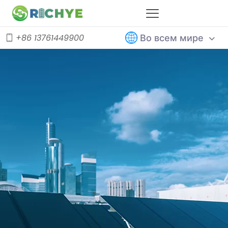
Во всем мире
+86 13761449900