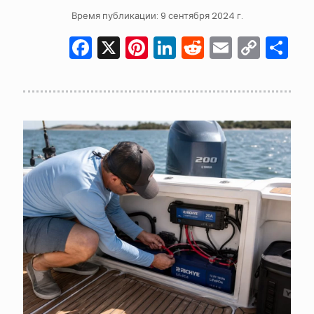
Время публикации: 9 сентября 2024 г.
Facebook
X
Pinterest
LinkedIn
Reddit
Email
Cop
О
Link