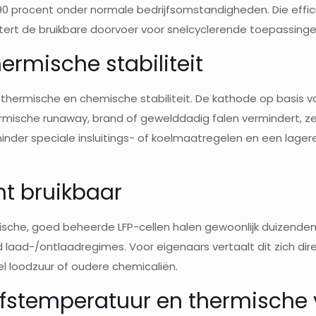
 90 procent onder normale bedrijfsomstandigheden. Die efficië
tert de bruikbare doorvoer voor snelcyclerende toepassinge
hermische stabiliteit
ke thermische en chemische stabiliteit. De kathode op basis
ische runaway, brand of gewelddadig falen vermindert, zelfs 
er speciale insluitings- of koelmaatregelen en een lagere
ht bruikbaar
sche, goed beheerde LFP-cellen halen gewoonlijk duizenden 
 laad-/ontlaadregimes. Voor eigenaars vertaalt dit zich dire
el loodzuur of oudere chemicaliën.
rijfstemperatuur en thermische