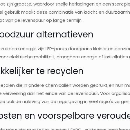
t zijn grootte, waardoor snelle herladingen en een sterk pi
eel gebruik maakt deze combinatie van kracht en duurzaamhei
at van de levensduur op lange termijn.
loodzuur alternatieven
ruikbare energie zijn LFP-packs doorgaans kleiner en aanzien
oor elektrische mobiliteit, draagbare energie of installati
kkelijker te recyclen
etalen die in andere chemicaliën worden gebruikt en hun mat
en de verwerking aan het einde van de levensduur. Voor orga
e ook de naleving van de regelgeving in veel regio's vergema
osten en voorspelbare veroud
de robuuste prestaties leveren LiFePO₄ systemen vaak la