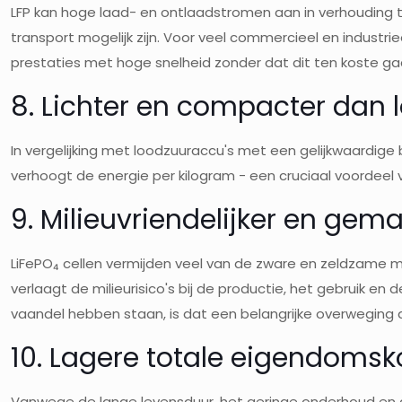
LFP kan hoge laad- en ontlaadstromen aan in verhouding to
transport mogelijk zijn. Voor veel commercieel en industri
prestaties met hoge snelheid zonder dat dit ten koste ga
8. Lichter en compacter dan 
In vergelijking met loodzuuraccu's met een gelijkwaardige b
verhoogt de energie per kilogram - een cruciaal voordeel v
9. Milieuvriendelijker en gema
LiFePO₄ cellen vermijden veel van de zware en zeldzame m
verlaagt de milieurisico's bij de productie, het gebruik 
vaandel hebben staan, is dat een belangrijke overweging di
10. Lagere totale eigendomsk
Vanwege de lange levensduur, het geringe onderhoud en 