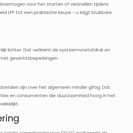
ekvermogen voor het starten of versnellen tijdens
d LFP tot een praktische keuze - u krijgt bruikbare
lijk lichter. Dat verkleint de systeemvoetafdruk en
es met gewichtsbeperkingen.
erialen zijn over het algemeen minder giftig. Dat
nisaties en consumenten die duurzaamheid hoog in het
kkelijkt.
ering
gere totale eigendomskosten (TCO) gedurende de