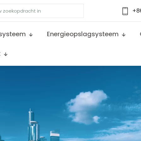
+8
jsysteem
Energieopslagsysteem
t