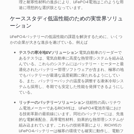
理と耐寒性材料の進歩により、LiFePO4電池はこのような用
途に理想的な選択肢となっています。
ケーススタディ低温性能のための実世界ソリュ
ーション
LiFePO4バッテリーの低温性能の課題を解決するために、いくつ
かの企業が大きな進歩を遂げている。例えば
テスラの寒冷地EVソリューション
:電気自動車のリーダーで
あるテスラは、電気自動車に高度な熱管理システムを組み込
んでいる。これらのシステムにはバッテリー・ヒーターと最
適化されたバッテリー管理ソフトウェアが含まれ、極寒の地
でもバッテリーが最適な温度範囲に保たれるようにしてい
る。また、バッテリーパックの温度を調整する液体冷却シス
テムも採用し、冬期でも安定した性能を発揮できるようにし
ている。
リッチーのバッテリーソリューション
:信頼性の高いリチウ
ム電池メーカーであるRICHYEは、LiFePO4電池市場におけ
る技術革新の最前線にいます。同社のバッテリーには、先進
的な電解液配合、高導電性材料、効果的な熱管理システムが
組み込まれています。これらの技術革新により、RICHYEの
LiFePO4バッテリーは極寒の環境でも確実に動作し、電動フ