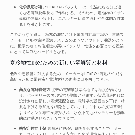
化学反応が遅い
:LiFePO4バッテリーは、低温になるほど遅
くなる電気化学反応で作動する。そのため、電池内のイオン
移動の効率が低下し、エネルギー伝達の遅れや全体的な性能
低下を引き起こす。
このような問題は、極寒の地における電気自動車市場や、電動ス
ノーモービルや遠隔電源システムのようなアウトドア機器のよう
に、極寒の地でも信頼性の高いバッテリー性能を必要とする産業
にとって深刻なハードルとなる。
寒冷地性能のための新しい電解質と材料
低温の悪影響に対抗するため、メーカーはLiFePO4電池の性能を
高めるために電解液と電池材料の進歩に目を向けてきた。
高度な電解質処方
:従来の電解液は寒冷地では粘度が高くな
り、バッテリーの内部抵抗を増加させます。低温用途向けに
設計された新しい電解液配合は、電解液の凝固点を下げ、粘
度を下げる添加剤を特徴としています。これらの技術革新に
よりイオン伝導性が維持され、氷点下でもバッテリーを効率
的に作動させることができます。
熱安定性向上剤
:電解液に熱安定剤を配合することで、メー
カーはバッテリー内でより安定した化学環境を作り出すこと