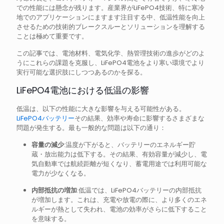
での性能には懸念が残ります。産業界がLiFePO4技術、特に寒冷
地でのアプリケーションにますます注目する中、低温性能を向上
させるための技術的ブレークスルーとソリューションを理解する
ことは極めて重要です。
この記事では、電池材料、電気化学、熱管理技術の進歩がどのよ
うにこれらの課題を克服し、LiFePO4電池をより寒い環境でより
実行可能な選択肢にしつつあるのかを探る。
LiFePO4電池における低温の影響
低温は、以下の性能に大きな影響を与える可能性がある。
LiFePO4バッテリー
その結果、効率や寿命に影響するさまざまな
問題が発生する。最も一般的な問題は以下の通り：
容量の減少
:温度が下がると、バッテリーのエネルギー貯
蔵・放出能力は低下する。その結果、有効容量が減少し、電
気自動車では航続距離が短くなり、蓄電用途では利用可能な
電力が少なくなる。
内部抵抗の増加
:低温では、LiFePO4バッテリーの内部抵抗
が増加します。これは、充電や放電の際に、より多くのエネ
ルギーが熱として失われ、電池の効率がさらに低下すること
を意味する。