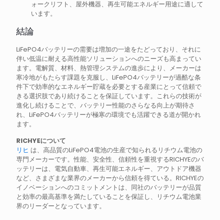
ォークリフト、屋外機器、再生可能エネルギー用途に適して
います。
結論
LiFePO4バッテリーの需要は増加の一途をたどっており、それに
伴い低温に耐える高性能ソリューションへのニーズも高まってい
ます。電解質、材料、熱管理システムの進歩により、メーカーは
寒冷地がもたらす課題を克服し、LiFePO4バッテリーが過酷な条
件下で効率的なエネルギー貯蔵を必要とする産業にとって信頼で
きる選択肢であり続けることを保証しています。これらの技術が
進化し続けることで、バッテリー性能のさらなる向上が期待さ
れ、LiFePO4バッテリーが極寒の環境でも活躍できる道が開かれ
ます。
RICHYEについて
リヒ
は、高品質のLiFePO4電池の生産で知られるリチウム電池の
専門メーカーです。性能、安全性、信頼性を重視するRICHYEのバ
ッテリーは、電気自動車、再生可能エネルギー、アウトドア機器
など、さまざまな業界のメーカーから信頼を得ている。RICHYEの
イノベーションへのコミットメントは、同社のバッテリーが品質
と効率の最高基準を満たしていることを保証し、リチウム電池業
界のリーダーとなっています。