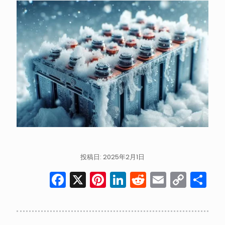
投稿日: 2025年2月1日
Facebook
X
Pinterest
LinkedIn
Reddit
Email
Cop
共
Link
有