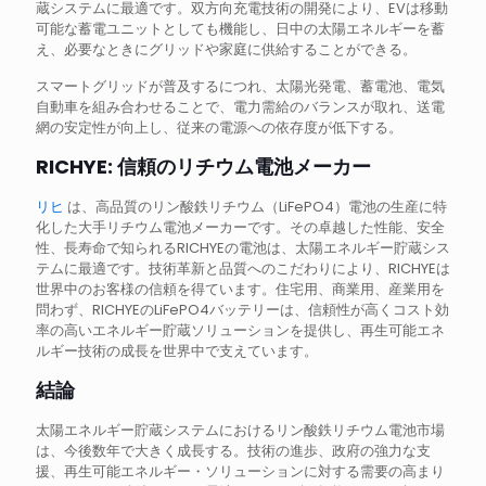
蔵システムに最適です。双方向充電技術の開発により、EVは移動
可能な蓄電ユニットとしても機能し、日中の太陽エネルギーを蓄
え、必要なときにグリッドや家庭に供給することができる。
スマートグリッドが普及するにつれ、太陽光発電、蓄電池、電気
自動車を組み合わせることで、電力需給のバランスが取れ、送電
網の安定性が向上し、従来の電源への依存度が低下する。
RICHYE: 信頼のリチウム電池メーカー
リヒ
は、高品質のリン酸鉄リチウム（LiFePO4）電池の生産に特
化した大手リチウム電池メーカーです。その卓越した性能、安全
性、長寿命で知られるRICHYEの電池は、太陽エネルギー貯蔵シス
テムに最適です。技術革新と品質へのこだわりにより、RICHYEは
世界中のお客様の信頼を得ています。住宅用、商業用、産業用を
問わず、RICHYEのLiFePO4バッテリーは、信頼性が高くコスト効
率の高いエネルギー貯蔵ソリューションを提供し、再生可能エネ
ルギー技術の成長を世界中で支えています。
結論
太陽エネルギー貯蔵システムにおけるリン酸鉄リチウム電池市場
は、今後数年で大きく成長する。技術の進歩、政府の強力な支
援、再生可能エネルギー・ソリューションに対する需要の高まり