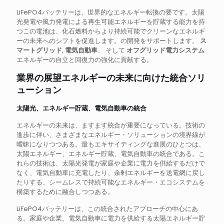
LiFePO4バッテリーは、世界的なエネルギー転換の要です。太陽
光発電や風力発電による再生可能エネルギーを貯蔵する能力を持
つこの電池は、化石燃料からより持続可能でクリーンなエネルギ
ーの未来へのシフトを促進します。の開発をサポートします。
ス
マートグリッド
,
電気自動車
、 そして
オフグリッド電力システム
エネルギーの自立と回復力の強化に貢献する。
業界の展望エネルギーの未来に向けた統合ソリ
ューション
太陽光、エネルギー貯蔵、電気自動車の統合
エネルギーの未来は、ますます統合が重要になっている。技術の
進歩に伴い、さまざまなエネルギー・ソリューションの境界線が
曖昧になりつつある。最もエキサイティングな進展のひとつは、
太陽エネルギー、エネルギー貯蔵、電気自動車の統合である。こ
れらの技術は、太陽光発電が家庭や企業に電力を供給するだけで
なく、電気自動車に充電したり、余剰エネルギーを送電網に戻し
たりする、シームレスで持続可能なエネルギー・エコシステムを
構築するために融合しつつある。
LiFePO4バッテリーは、この統合されたアプローチの中心にあ
る。家庭や企業、電気自動車に電力を供給する太陽エネルギー貯