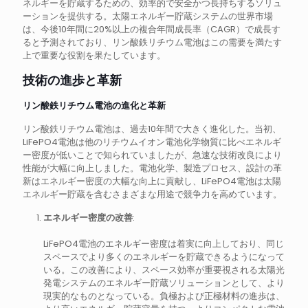
ネルギーを貯蔵するための、効率的で安全かつ長持ちするソリュ
ーションを提供する。太陽エネルギー貯蔵システムの世界市場
は、今後10年間に20%以上の複合年間成長率（CAGR）で成長す
ると予測されており、リン酸鉄リチウム電池はこの需要を満たす
上で重要な役割を果たしています。
技術の進歩と革新
リン酸鉄リチウム電池の進化と革新
リン酸鉄リチウム電池は、過去10年間で大きく進化した。当初、
LiFePO4電池は他のリチウムイオン電池化学物質に比べエネルギ
ー密度が低いことで知られていましたが、急速な技術改良により
性能が大幅に向上しました。電池化学、製造プロセス、設計の革
新はエネルギー密度の大幅な向上に貢献し、LiFePO4電池は太陽
エネルギー貯蔵を含むさまざまな用途で競争力を高めています。
エネルギー密度の改善
:
LiFePO4電池のエネルギー密度は着実に向上しており、同じ
スペースでより多くのエネルギーを貯蔵できるようになって
いる。この改善により、スペース効率が重要視される太陽光
発電システムのエネルギー貯蔵ソリューションとして、より
現実的なものとなっている。負極および正極材料の進歩は、