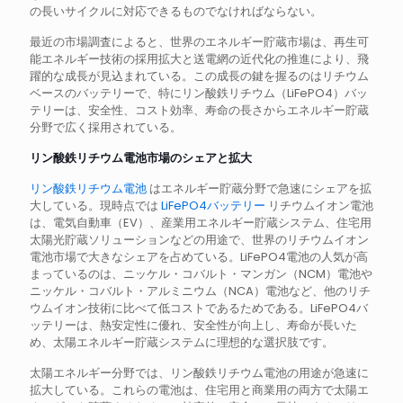
の長いサイクルに対応できるものでなければならない。
最近の市場調査によると、世界のエネルギー貯蔵市場は、再生可
能エネルギー技術の採用拡大と送電網の近代化の推進により、飛
躍的な成長が見込まれている。この成長の鍵を握るのはリチウム
ベースのバッテリーで、特にリン酸鉄リチウム（LiFePO4）バッ
テリーは、安全性、コスト効率、寿命の長さからエネルギー貯蔵
分野で広く採用されている。
リン酸鉄リチウム電池市場のシェアと拡大
リン酸鉄リチウム電池
はエネルギー貯蔵分野で急速にシェアを拡
大している。現時点では
LiFePO4バッテリー
リチウムイオン電池
は、電気自動車（EV）、産業用エネルギー貯蔵システム、住宅用
太陽光貯蔵ソリューションなどの用途で、世界のリチウムイオン
電池市場で大きなシェアを占めている。LiFePO4電池の人気が高
まっているのは、ニッケル・コバルト・マンガン（NCM）電池や
ニッケル・コバルト・アルミニウム（NCA）電池など、他のリチ
ウムイオン技術に比べて低コストであるためである。LiFePO4バ
ッテリーは、熱安定性に優れ、安全性が向上し、寿命が長いた
め、太陽エネルギー貯蔵システムに理想的な選択肢です。
太陽エネルギー分野では、リン酸鉄リチウム電池の用途が急速に
拡大している。これらの電池は、住宅用と商業用の両方で太陽エ