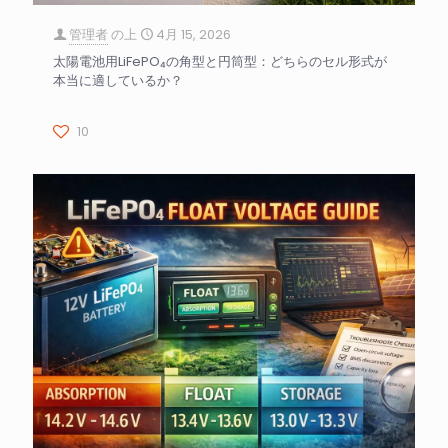
管理者
の上
4月 15, 2026
太陽電池用LiFePO₄の角型と円筒型：どちらのセル形式が
本当に適しているか？
10