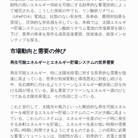
頼性の高いエネルギー供給を可能にする効率的な蓄電技術によっ
て補完される。こうした技術の中でも、リン酸鉄リチウム
（LiFePO4）電池は、比類のない安全性、長寿命、費用対効果を
実現し、圧倒的な存在感を示している。本稿では、太陽エネルギ
ー貯蔵システムにおけるリン酸鉄リチウム電池の市場展望を掘り
下げ、業界の将来を形作る成長促進要因、技術進歩、政策インセ
ンティブを探る。
市場動向と需要の伸び
再生可能エネルギーとエネルギー貯蔵システムの世界需要
再生可能エネルギー、特に太陽光発電に対する世界的な需要が急
速に高まっている。世界が気候変動と環境悪化に対処し続ける
中、化石燃料に代わるよりクリーンなエネルギー解決策に目を向
ける国が増えている。最も豊富でクリーンなエネルギー源のひと
つである太陽光発電は、その先頭に立っている。
これと並行して、太陽光や風力といった断続的な再生可能エネル
ギーを補完するエネルギー貯蔵システムのニーズが大幅に高まっ
ている。これらのシステムは、エネルギー生産のピーク時に発生
する余剰エネルギーを貯蔵し、エネルギー生産が低い時期や需要
が高い時期に利用できるようにするものである。この役割に必要
な蓄電ソリューションは、信頼性が高く、効率的で、充電と放電