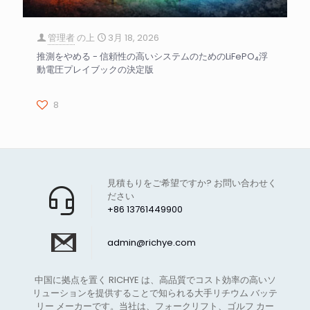
管理者
の上
3月 18, 2026
推測をやめる - 信頼性の高いシステムのためのLiFePO₄浮
動電圧プレイブックの決定版
8
見積もりをご希望ですか? お問い合わせく
ださい
+86 13761449900
admin@richye.com
中国に拠点を置く RICHYE は、高品質でコスト効率の高いソ
リューションを提供することで知られる大手リチウム バッテ
リー メーカーです。当社は、フォークリフト、ゴルフ カー