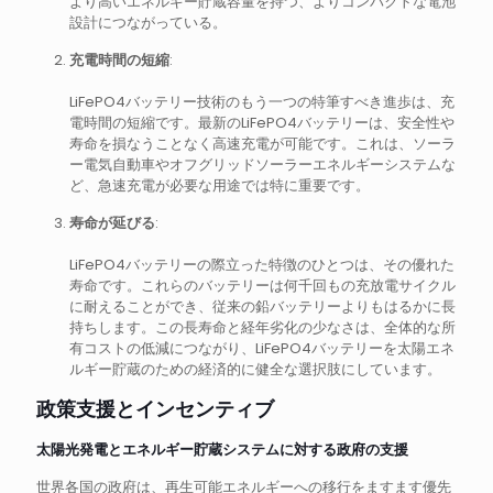
より高いエネルギー貯蔵容量を持つ、よりコンパクトな電池
設計につながっている。
充電時間の短縮
:
LiFePO4バッテリー技術のもう一つの特筆すべき進歩は、充
電時間の短縮です。最新のLiFePO4バッテリーは、安全性や
寿命を損なうことなく高速充電が可能です。これは、ソーラ
ー電気自動車やオフグリッドソーラーエネルギーシステムな
ど、急速充電が必要な用途では特に重要です。
寿命が延びる
:
LiFePO4バッテリーの際立った特徴のひとつは、その優れた
寿命です。これらのバッテリーは何千回もの充放電サイクル
に耐えることができ、従来の鉛バッテリーよりもはるかに長
持ちします。この長寿命と経年劣化の少なさは、全体的な所
有コストの低減につながり、LiFePO4バッテリーを太陽エネ
ルギー貯蔵のための経済的に健全な選択肢にしています。
政策支援とインセンティブ
太陽光発電とエネルギー貯蔵システムに対する政府の支援
世界各国の政府は、再生可能エネルギーへの移行をますます優先