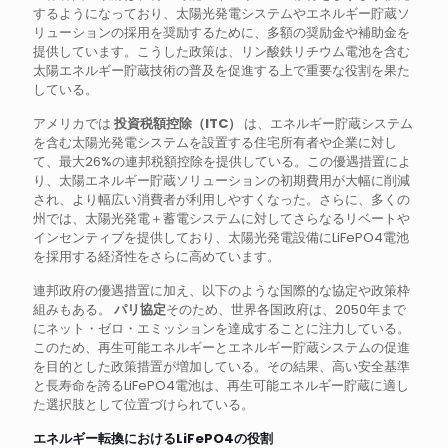
するようになっており、太陽光発電システムやエネルギー貯蔵ソ
リューションの採用を奨励するために、多額の奨励金や補助金を
提供しています。こうした政策は、リン酸鉄リチウム電池を含む
太陽エネルギー貯蔵技術の普及を促進する上で重要な役割を果た
している。
アメリカでは
投資税額控除（ITC）
は、エネルギー貯蔵システム
を含む太陽光発電システムを設置する住宅所有者や企業に対し
て、最大26%の連邦税額控除を提供している。この優遇措置によ
り、太陽エネルギー貯蔵ソリューションの初期費用が大幅に削減
され、より幅広い消費者が利用しやすくなった。さらに、多くの
州では、太陽光発電＋蓄電システムに対してさらなるリベートや
インセンティブを提供しており、太陽光発電設備にLiFePO4電池
を採用する経済性をさらに高めています。
連邦政府の優遇措置に加え、以下のような国際的な協定や政策枠
組みもある。
パリ協定
そのため、世界各国政府は、2050年まで
にネット・ゼロ・エミッションを達成することに注力している。
このため、再生可能エネルギーとエネルギー貯蔵システムの促進
を目的とした政策措置が増加している。その結果、高い安全基準
と長寿命を誇るLiFePO4電池は、再生可能エネルギー貯蔵に適し
た選択肢として位置づけられている。
エネルギー転換におけるLiFePO4の役割