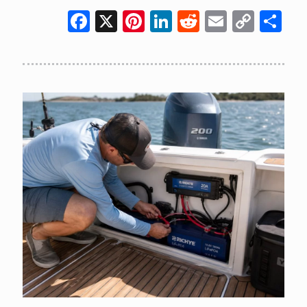
Facebook
X
Pinterest
LinkedIn
Reddit
Email
Cop
共
Link
有