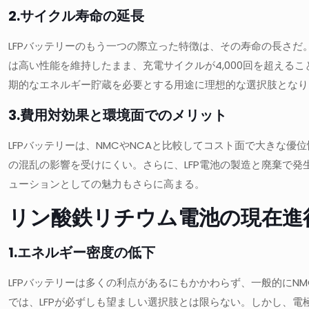
2.サイクル寿命の延長
LFPバッテリーのもう一つの際立った特徴は、その寿命の長さだ。
は高い性能を維持したまま、充電サイクルが4,000回を超える
期的なエネルギー貯蔵を必要とする用途に理想的な選択肢となり
3.費用対効果と環境面でのメリット
LFPバッテリーは、NMCやNCAと比較してコスト面で大きな
の混乱の影響を受けにくい。さらに、LFP電池の製造と廃棄で
ューションとしての魅力もさらに高まる。
リン酸鉄リチウム電池の現在進
1.エネルギー密度の低下
LFPバッテリーは多くの利点があるにもかかわらず、一般的にN
では、LFPが必ずしも望ましい選択肢とは限らない。しかし、