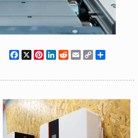
Facebook
X
Pinterest
LinkedIn
Reddit
Email
Copy
共
Link
有