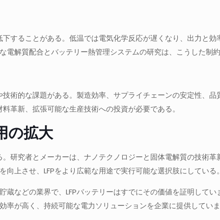
く低下することがある。低温では電気化学反応が遅くなり、出力と
な電解質配合とバッテリー熱管理システムの研究は、こうした制
や技術的な課題がある。製造効率、サプライチェーンの安定性、品
、材料革新、拡張可能な生産技術への投資が必要である。
用の拡大
いる。研究者とメーカーは、ナノテクノロジーと固体電解質の技術
を向上させ、LFPをより広範な用途で実行可能な選択肢にしている
貯蔵などの業界で、LFPバッテリーはすでにその価値を証明して
効率が高く、持続可能な電力ソリューションを企業に提供してい