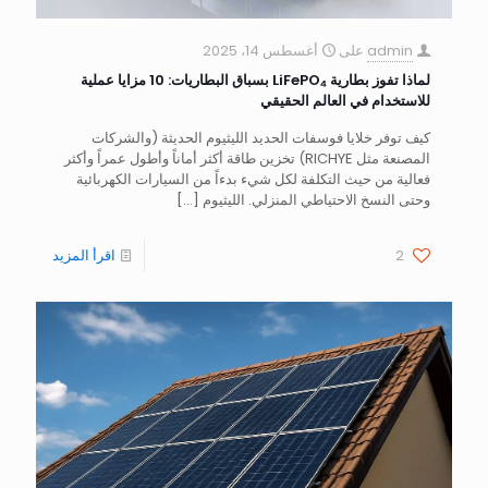
admin
على
أغسطس 14، 2025
لماذا تفوز بطارية LiFePO₄ بسباق البطاريات: 10 مزايا عملية
للاستخدام في العالم الحقيقي
كيف توفر خلايا فوسفات الحديد الليثيوم الحديثة (والشركات
المصنعة مثل RICHYE) تخزين طاقة أكثر أماناً وأطول عمراً وأكثر
فعالية من حيث التكلفة لكل شيء بدءاً من السيارات الكهربائية
وحتى النسخ الاحتياطي المنزلي. الليثيوم
[…]
2
اقرأ المزيد