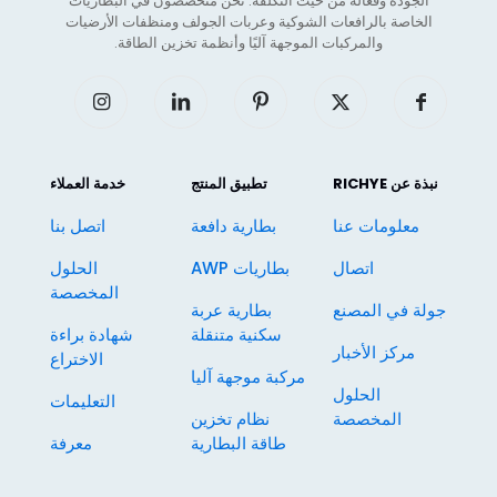
الجودة وفعالة من حيث التكلفة. نحن متخصصون في البطاريات
الخاصة بالرافعات الشوكية وعربات الجولف ومنظفات الأرضيات
والمركبات الموجهة آليًا وأنظمة تخزين الطاقة.
نبذة عن RICHYE
تطبيق المنتج
خدمة العملاء
معلومات عنا
بطارية دافعة
اتصل بنا
اتصال
بطاريات AWP
الحلول
المخصصة
جولة في المصنع
بطارية عربة
سكنية متنقلة
شهادة براءة
مركز الأخبار
الاختراع
مركبة موجهة آليا
الحلول
التعليمات
المخصصة
نظام تخزين
طاقة البطارية
معرفة