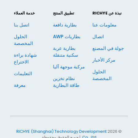
نبذة عن RICHYE
تطبيق المنتج
خدمة العملاء
معلومات عنا
بطارية دافعة
اتصل بنا
اتصال
بطاريات AWP
الحلول
المخصصة
جولة في المصنع
بطارية عربة
سكنية متنقلة
شهادة براءة
مركز الأخبار
الاختراع
مركبة موجهة آليا
الحلول
التعليمات
المخصصة
نظام تخزين
طاقة البطارية
معرفة
RICHYE (Shanghai) Technology Development
© 2026
Co., Ltd.
| جميع الحقوق محفوظة