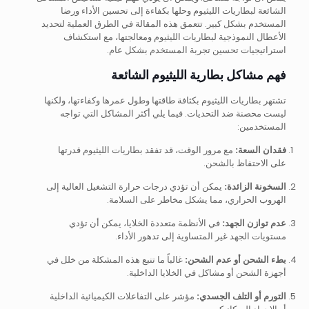
الشائعة لبطاريات الليثيوم وحلها بكفاءة إلى تحسين الأداء ورضا
المستخدم بشكل كبير. تتعمق هذه المقالة في الطرق العملية لتحديد
الأعطال النموذجية لبطاريات الليثيوم ومعالجتها، مع استكشاف
استراتيجيات تحسين تجربة المستخدم بشكل عام.
فهم مشاكل بطارية الليثيوم الشائعة
تشتهر بطاريات الليثيوم بكثافة طاقتها وطول عمرها وكفاءتها، ولكنها
ليست محصنة ضد التحديات. فيما يلي أكثر المشاكل التي تواجه
المستخدمين:
فقدان السعة:
مع مرور الوقت، قد تفقد بطاريات الليثيوم قدرتها
على الاحتفاظ بالشحن.
السخونة الزائدة:
يمكن أن تؤدي درجات حرارة التشغيل العالية إلى
الهروب الحراري، مما يشكل مخاطر على السلامة.
عدم توازن الجهد:
في الأنظمة متعددة الخلايا، يمكن أن تؤدي
مستويات الجهد غير المتساوية إلى تدهور الأداء.
بطء الشحن أو عدم الشحن:
غالباً ما تنبع هذه المشكلة من خلل في
أجهزة الشحن أو مشاكل في الخلايا الداخلية.
التورم أو التلف الجسدي:
مؤشر على التفاعلات الكيميائية الداخلية