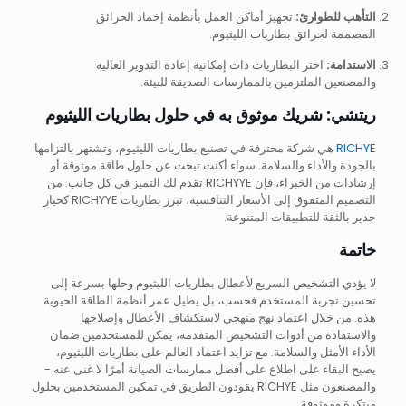
التأهب للطوارئ:
تجهيز أماكن العمل بأنظمة إخماد الحرائق
المصممة لحرائق بطاريات الليثيوم.
الاستدامة:
اختر البطاريات ذات إمكانية إعادة التدوير العالية
والمصنعين الملتزمين بالممارسات الصديقة للبيئة.
ريتشي: شريك موثوق به في حلول بطاريات الليثيوم
RICHYE
هي شركة محترفة في تصنيع بطاريات الليثيوم، وتشتهر بالتزامها
بالجودة والأداء والسلامة. سواء أكنت تبحث عن حلول طاقة موثوقة أو
إرشادات من الخبراء، فإن RICHYYE تقدم لك التميز في كل جانب. من
التصميم المتفوق إلى الأسعار التنافسية، تبرز بطاريات RICHYYE كخيار
جدير بالثقة للتطبيقات المتنوعة.
خاتمة
لا يؤدي التشخيص السريع لأعطال بطاريات الليثيوم وحلها بسرعة إلى
تحسين تجربة المستخدم فحسب، بل يطيل عمر أنظمة الطاقة الحيوية
هذه. من خلال اعتماد نهج منهجي لاستكشاف الأعطال وإصلاحها
والاستفادة من أدوات التشخيص المتقدمة، يمكن للمستخدمين ضمان
الأداء الأمثل والسلامة. مع تزايد اعتماد العالم على بطاريات الليثيوم،
يصبح البقاء على اطلاع على أفضل ممارسات الصيانة أمرًا لا غنى عنه -
والمصنعون مثل RICHYE يقودون الطريق في تمكين المستخدمين بحلول
مبتكرة وموثوقة.