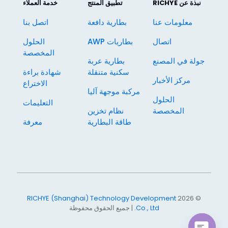
نبذة عن RICHYE
تطبيق المنتج
خدمة العملاء
معلومات عنا
بطارية دافعة
اتصل بنا
اتصال
بطاريات AWP
الحلول
المخصصة
جولة في المصنع
بطارية عربة
سكنية متنقلة
شهادة براءة
مركز الأخبار
الاختراع
مركبة موجهة آليا
الحلول
التعليمات
المخصصة
نظام تخزين
طاقة البطارية
معرفة
RICHYE (Shanghai) Technology Development
© 2026
Co., Ltd.
| جميع الحقوق محفوظة