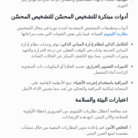
التورم.
أدوات مبتكرة للتشخيص المحسّن للتشخيص المحسّن
أدوات وتطبيقات التشخيص المتقدمة تُحدث ثورة في مجال التشخيص
بطارية الليثيوم
الصيانة. فيما يلي بعض التقنيات التي يجب مراعاتها:
التكامل الذكي لنظام إدارة المباني الذكي:
توفر وحدات نظام إدارة
المباني الحديثة بيانات في الوقت الفعلي عن درجة الحرارة والجهد
ودورات الشحن، مما يتيح الكشف المبكر عن الحالات الشاذة.
كاميرات التصوير الحراري:
تحديد الخلايا أو المكونات ذات السخونة
الزائدة أثناء التشغيل.
المراقبة باستخدام إنترنت الأشياء:
تتيح الأنظمة القائمة على
السحابة إمكانية المراقبة والتحكم عن بُعد، مما يضمن الأداء الأمثل.
اعتبارات البيئة والسلامة
عند معالجة أعطال بطاريات الليثيوم، من الضروري إعطاء الأولوية
للسلامة والأثر البيئي. اتبع هذه الإرشادات:
التخلص الآمن:
قم بإعادة تدوير البطاريات المعيبة من خلال منشآت
معتمدة لمنع الضرر البيئي.