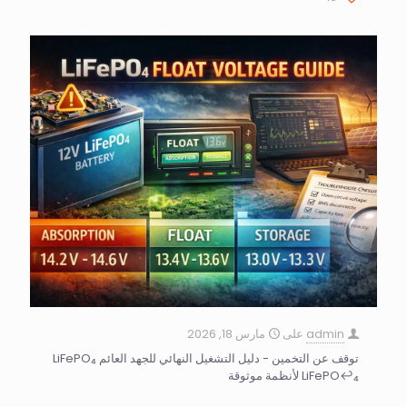
admin
على
مارس 18, 2026
توقف عن التخمين - دليل التشغيل النهائي للجهد العائم LiFePO₄
LiFePO↩₄ لأنظمة موثوقة