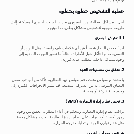
أو الإجهاد الميكانيكي.
عملية التشخيص خطوة بخطوة
لحل المشاكل بفعالية، من الضروري تحديد السبب الجذري للمشكلة. إليك
طريقة منهجية لتشخيص مشاكل بطاريات الليثيوم:
1.
التفتيش البصري
ابدأ بفحص البطارية بحثاً عن أي علامات تلف واضحة، مثل التورم أو
التسريبات أو التآكل حول الأطراف. غالباً ما تشير العيوب المادية إلى
وجود مشاكل داخلية تتطلب عناية فورية.
2.
تحقق من مستويات الجهد
باستخدام مقياس متعدد، قم بقياس جهد البطارية. تأكد من أنها تقع ضمن
النطاق الموصى به من الشركة المصنعة. قد تشير الانحرافات الكبيرة إلى
وجود خلية فارغة أو معطلة.
3.
فحص نظام إدارة البطارية (BMS)
يراقب نظام إدارة البطارية ويتحكم في أداء البطارية. تحقق من وجود
رموز أخطاء أو تنبيهات على نظام إدارة البطارية لتحديد مشاكل معينة
مثل عدم توازن الجهد أو تقلبات درجة الحرارة.
4.
تقييم معدات الشحن