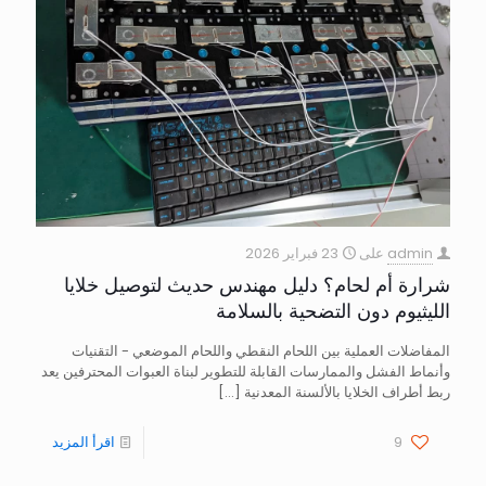
admin
على
23 فبراير 2026
شرارة أم لحام؟ دليل مهندس حديث لتوصيل خلايا
الليثيوم دون التضحية بالسلامة
المفاضلات العملية بين اللحام النقطي واللحام الموضعي - التقنيات
وأنماط الفشل والممارسات القابلة للتطوير لبناة العبوات المحترفين يعد
ربط أطراف الخلايا بالألسنة المعدنية
[…]
9
اقرأ المزيد