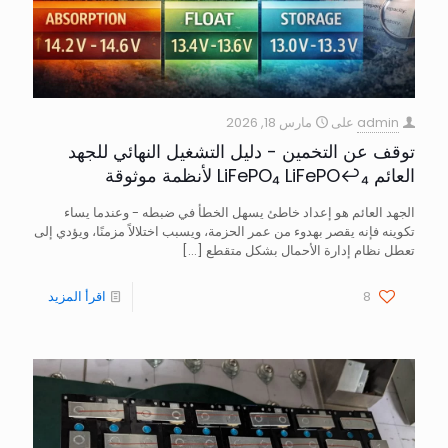
admin
على
مارس 18, 2026
توقف عن التخمين - دليل التشغيل النهائي للجهد
العائم LiFePO₄ LiFePO↩₄ لأنظمة موثوقة
الجهد العائم هو إعداد خاطئ يسهل الخطأ في ضبطه - وعندما يساء
تكوينه فإنه يقصر بهدوء من عمر الحزمة، ويسبب اختلالاً مزمنًا، ويؤدي إلى
تعطل نظام إدارة الأحمال بشكل متقطع
[…]
8
اقرأ المزيد